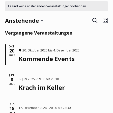
Es sind keine anstehenden Veranstaltungen vorhanden.
Suche
Vera
Ve
Anstehende
Li
Ans
Datum
Such
Vergangene Veranstaltungen
wählen.
Nav
und
OKT.
20
Hervorgehoben
20. Oktober 2025
bis
4. Dezember 2025
Ansi
2025
Kommende Events
Navi
JUNI
8
8. Juni 2025 - 19:00
bis
23:30
2025
Krach im Keller
DEZ.
18
18. Dezember 2024 - 20:00
bis
23:30
2024